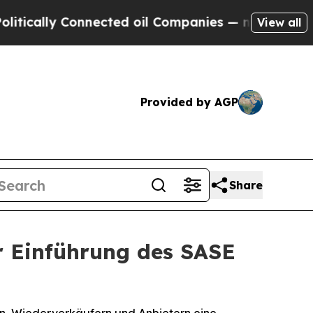
ally Connected oil Companies — not Taxpayers — 
View all
Provided by AGP
Share
r Einführung des SASE