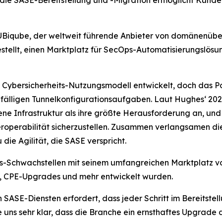
 die SASE-Bereitstellung und -Migration ermöglicht Kund
iqube, der weltweit führende Anbieter von domänenüberg
tellt, einen Marktplatz für SecOps-Automatisierungslösun
Cybersicherheits-Nutzungsmodell entwickelt, doch das PoP
nfälligen Tunnelkonfigurationsaufgaben. Laut Hughes‘
202
ene Infrastruktur als ihre größte Herausforderung an, un
teroperabilität sicherzustellen. Zusammen verlangsamen di
ie Agilität, die SASE verspricht.
-Schwachstellen mit seinem umfangreichen Marktplatz vorg
, CPE-Upgrades und mehr entwickelt wurden.
ASE-Diensten erfordert, dass jeder Schritt im Bereitstell
s sehr klar, dass die Branche ein ernsthaftes Upgrade 