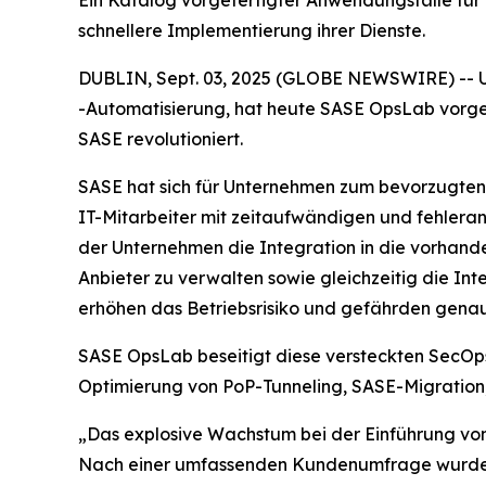
Ein Katalog vorgefertigter Anwendungsfälle für
schnellere Implementierung ihrer Dienste.
DUBLIN, Sept. 03, 2025 (GLOBE NEWSWIRE) -- UB
-Automatisierung, hat heute SASE OpsLab vorges
SASE revolutioniert.
SASE hat sich für Unternehmen zum bevorzugten 
IT-Mitarbeiter mit zeitaufwändigen und fehlera
der Unternehmen die Integration in die vorhand
Anbieter zu verwalten sowie gleichzeitig die In
erhöhen das Betriebsrisiko und gefährden genau d
SASE OpsLab beseitigt diese versteckten SecOps
Optimierung von PoP-Tunneling, SASE-Migration
„Das explosive Wachstum bei der Einführung von S
Nach einer umfassenden Kundenumfrage wurde un