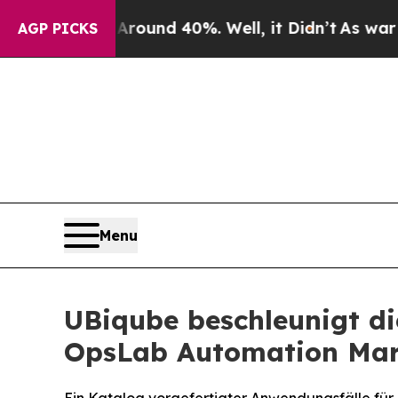
Floor Around 40%. Well, it Didn’t
As war With I
AGP PICKS
Menu
UBiqube beschleunigt di
OpsLab Automation Mar